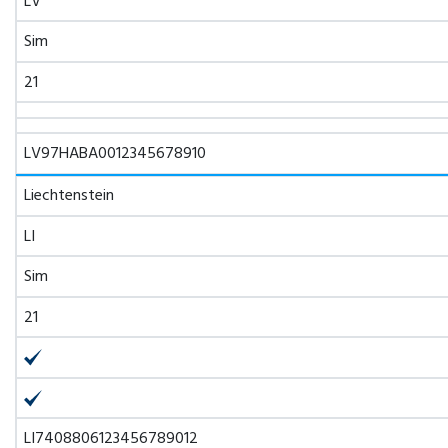
LV
Sim
21
LV97HABA0012345678910
Liechtenstein
LI
Sim
21
LI7408806123456789012