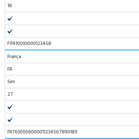
18
FI1410093000123458
França
FR
Sim
27
FR7630006000011234567890189