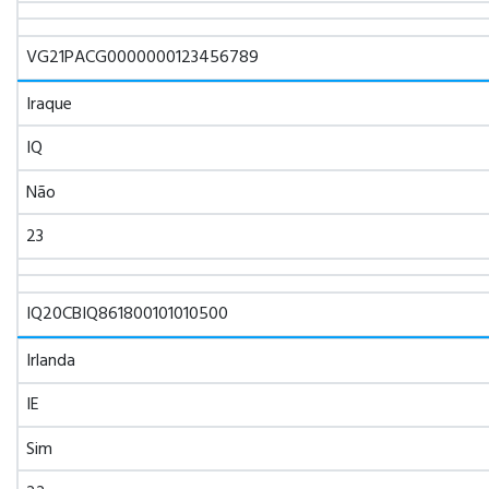
VG21PACG0000000123456789
Iraque
IQ
Não
23
IQ20CBIQ861800101010500
Irlanda
IE
Sim