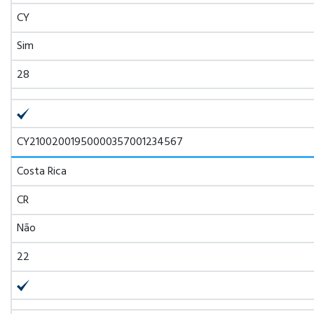
CY
Sim
28
CY21002001950000357001234567
Costa Rica
CR
Não
22