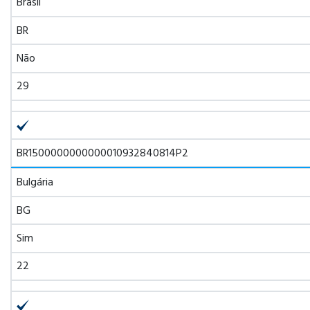
Brasil
BR
Não
29
BR1500000000000010932840814P2
Bulgária
BG
Sim
22