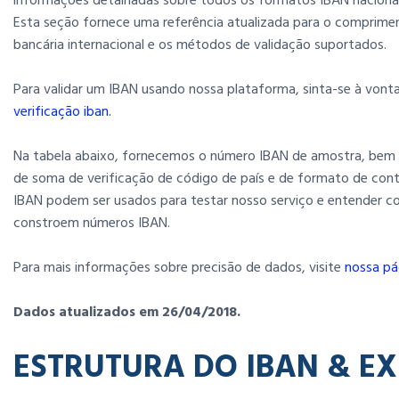
informações detalhadas sobre todos os formatos IBAN nacionai
Esta seção fornece uma referência atualizada para o comprim
bancária internacional e os métodos de validação suportados.
Para validar um IBAN usando nossa plataforma, sinta-se à vonta
verificação iban.
Na tabela abaixo, fornecemos o número IBAN de amostra, bem 
de soma de verificação de código de país e de formato de cont
IBAN podem ser usados ​​para testar nosso serviço e entender c
constroem números IBAN.
Para mais informações sobre precisão de dados, visite
nossa pá
Dados atualizados em 26/04/2018.
ESTRUTURA DO IBAN & E