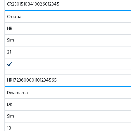
CR23015108410026012345
Croatia
HR
Sim
21
HR1723600001101234565
Dinamarca
DK
Sim
18