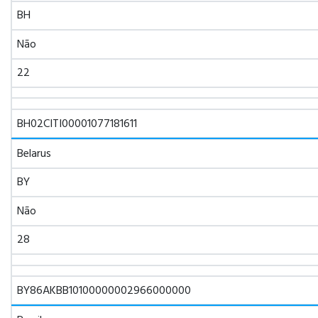
BH
Não
22
BH02CITI00001077181611
Belarus
BY
Não
28
BY86AKBB10100000002966000000