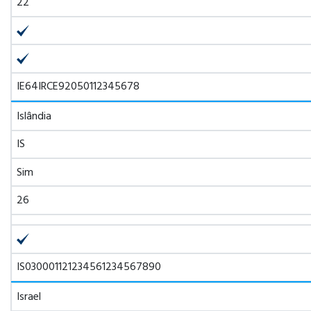
22
IE64IRCE92050112345678
Islândia
IS
Sim
26
IS030001121234561234567890
Israel