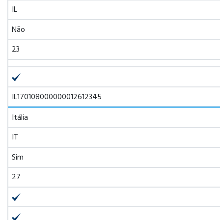
IL
Não
23
IL170108000000012612345
Itália
IT
Sim
27